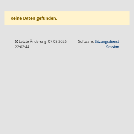
Keine Daten gefunden.
Letzte Änderung: 07.08.2026
Software:
Sitzungsdienst
(Wird in
22:02:44
Session