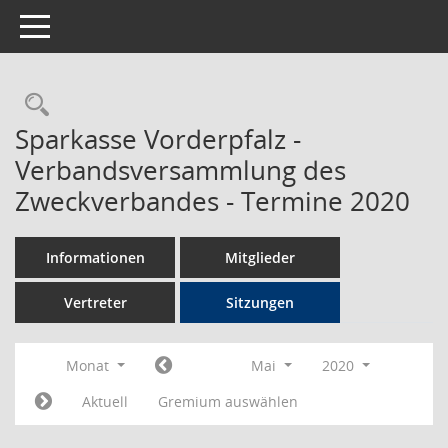
Toggle navigation
Rechercheauswahl
Sparkasse Vorderpfalz -
Verbandsversammlung des
Zweckverbandes - Termine 2020
Informationen
Mitglieder
Vertreter
Sitzungen
Monat
Mai
2020
Aktuell
Gremium auswählen