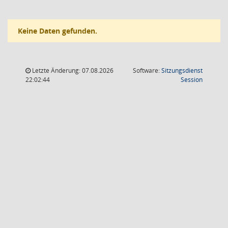
Keine Daten gefunden.
Letzte Änderung: 07.08.2026
Software:
Sitzungsdienst
(Wird in
22:02:44
Session