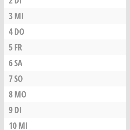
2
DI
3
MI
4
DO
5
FR
6
SA
7
SO
8
MO
9
DI
10
MI