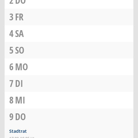
2
DO
3
FR
4
SA
5
SO
6
MO
7
DI
8
MI
9
DO
Stadtrat