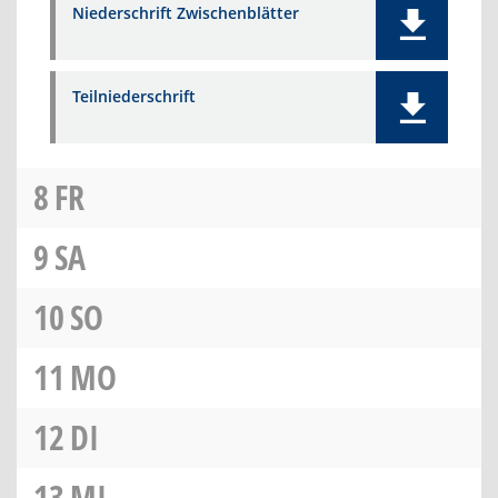
Niederschrift Zwischenblätter
Teilniederschrift
8
FR
9
SA
10
SO
11
MO
12
DI
13
MI