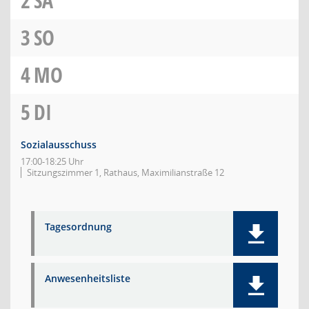
2
SA
3
SO
4
MO
5
DI
Sozialausschuss
17:00-18:25 Uhr
Sitzungszimmer 1, Rathaus, Maximilianstraße 12
Tagesordnung
Anwesenheitsliste