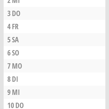
2
MI
3
DO
4
FR
5
SA
6
SO
7
MO
8
DI
9
MI
10
DO