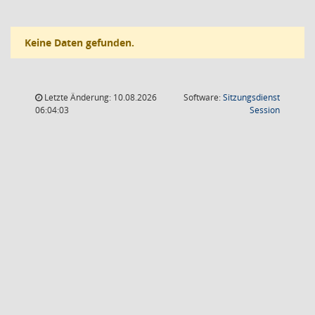
Keine Daten gefunden.
Letzte Änderung: 10.08.2026
Software:
Sitzungsdienst
(Wird in
06:04:03
Session