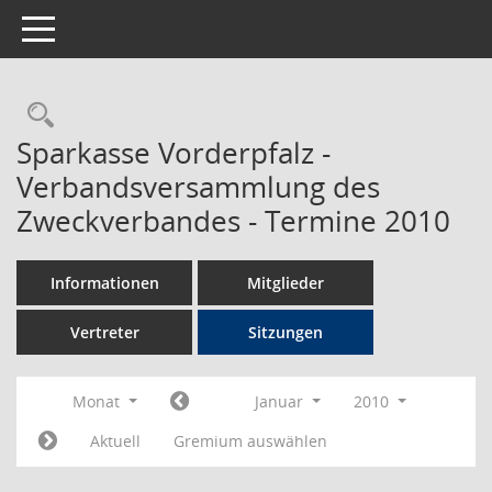
Toggle navigation
Rechercheauswahl
Sparkasse Vorderpfalz -
Verbandsversammlung des
Zweckverbandes - Termine 2010
Informationen
Mitglieder
Vertreter
Sitzungen
Monat
Januar
2010
Aktuell
Gremium auswählen