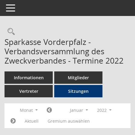
Toggle navigation
Rechercheauswahl
Sparkasse Vorderpfalz -
Verbandsversammlung des
Zweckverbandes - Termine 2022
Informationen
Mitglieder
Vertreter
Sitzungen
Monat
Januar
2022
Aktuell
Gremium auswählen