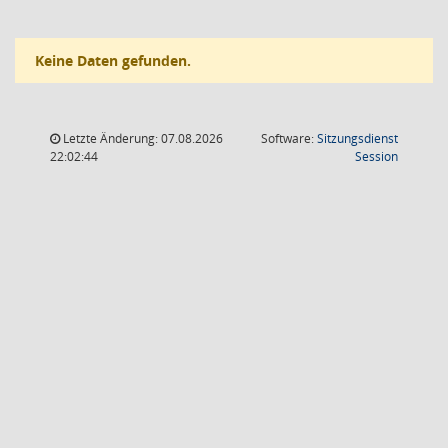
Keine Daten gefunden.
Letzte Änderung: 07.08.2026
Software:
Sitzungsdienst
(Wird in
22:02:44
Session