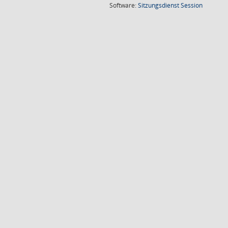
(Wird in
Software:
Sitzungsdienst
Session