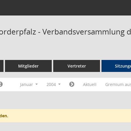
orderpfalz - Verbandsversammlung 
Mitglieder
Vertreter
Sitzung
Januar
2004
Aktuell
Gremium au
den.