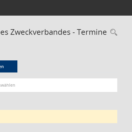
des Zweckverbandes - Termine
Rec
en
swählen