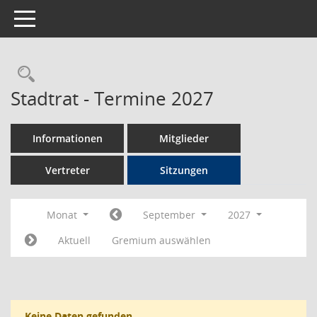
Toggle navigation
Rechercheauswahl
Stadtrat - Termine 2027
Informationen
Mitglieder
Vertreter
Sitzungen
Monat
September
2027
Aktuell
Gremium auswählen
Keine Daten gefunden.