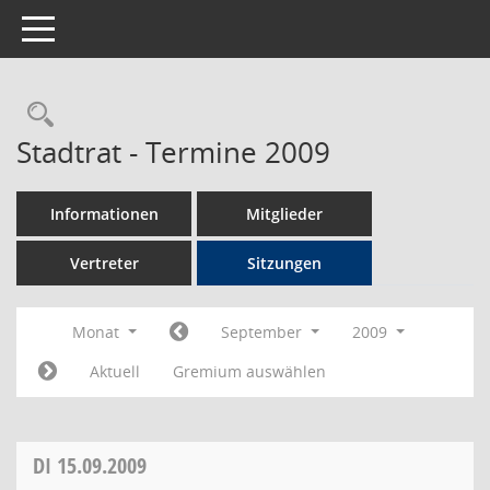
Toggle navigation
Rechercheauswahl
Stadtrat - Termine 2009
Informationen
Mitglieder
Vertreter
Sitzungen
Monat
September
2009
Aktuell
Gremium auswählen
DI
15.09.2009