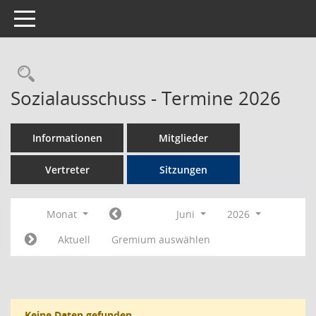
Toggle navigation
Rechercheauswahl
Sozialausschuss - Termine 2026
Informationen
Mitglieder
Vertreter
Sitzungen
Monat
Juni
2026
Aktuell
Gremium auswählen
Keine Daten gefunden.