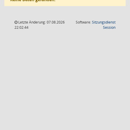
Letzte Änderung: 07.08.2026
Software:
Sitzungsdienst
(Wird in
22:02:44
Session