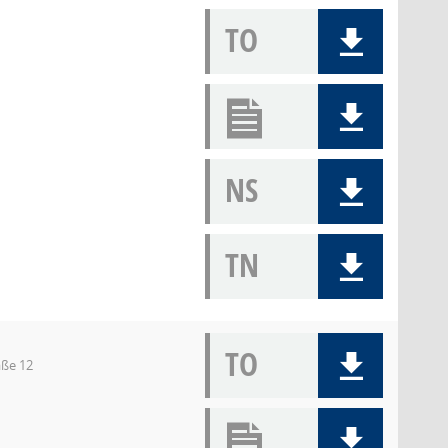
TO
NS
TN
TO
aße 12