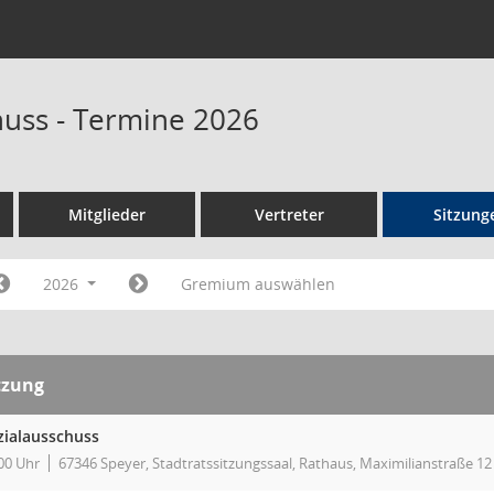
huss - Termine 2026
Mitglieder
Vertreter
Sitzung
2026
Gremium auswählen
tzung
zialausschuss
00 Uhr
67346 Speyer, Stadtratssitzungssaal, Rathaus, Maximilianstraße 12