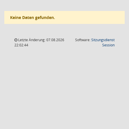
Keine Daten gefunden.
Letzte Änderung: 07.08.2026
Software:
Sitzungsdienst
(Wird in
22:02:44
Session