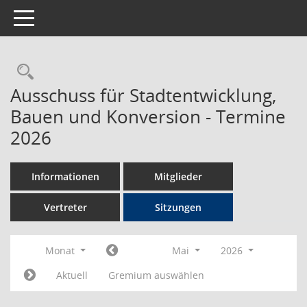
Toggle navigation
Rechercheauswahl
Ausschuss für Stadtentwicklung,
Bauen und Konversion - Termine
2026
Informationen
Mitglieder
Vertreter
Sitzungen
Monat
Mai
2026
Aktuell
Gremium auswählen