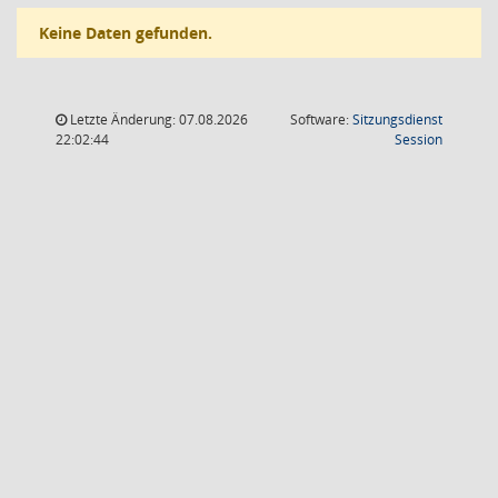
Keine Daten gefunden.
Letzte Änderung: 07.08.2026
Software:
Sitzungsdienst
(Wird in
22:02:44
Session