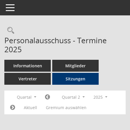
Toggle navigation
Rechercheauswahl
Personalausschuss - Termine
2025
Informationen
Mitglieder
Vertreter
Sitzungen
Quartal
Quartal 2
2025
Aktuell
Gremium auswählen