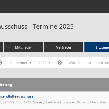
ausschuss - Termine 2025
Mitglieder
Vertreter
Sitzung
September
2025
Aktuell
Gremium au
itzung
ugendhilfeausschuss
6:30-17:50 Uhr
67346 Speyer, Stadtratssitzungssaal, Rathaus, Maximilians