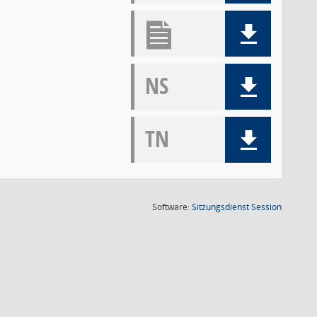
NS
TN
(Wird in
Software:
Sitzungsdienst
Session