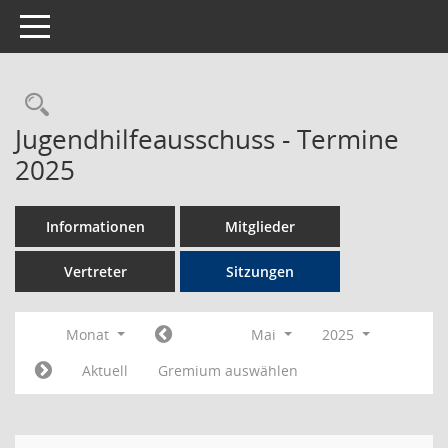
Toggle navigation
Rechercheauswahl
Jugendhilfeausschuss - Termine
2025
Informationen
Mitglieder
Vertreter
Sitzungen
Monat
Mai
2025
Aktuell
Gremium auswählen