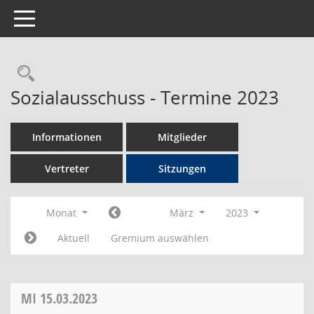
Toggle navigation
Rechercheauswahl
Sozialausschuss - Termine 2023
Informationen
Mitglieder
Vertreter
Sitzungen
Monat
März
2023
Aktuell
Gremium auswählen
MI
15.03.2023