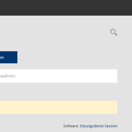
Rec
en
swählen
(Wird in
Software:
Sitzungsdienst
Session