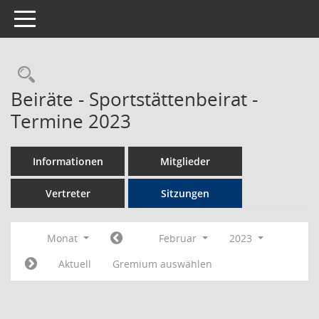
Toggle navigation
Rechercheauswahl
Beiräte - Sportstättenbeirat -
Termine 2023
Informationen
Mitglieder
Vertreter
Sitzungen
Monat
Februar
2023
Aktuell
Gremium auswählen