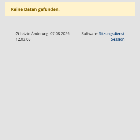
Keine Daten gefunden.
Letzte Änderung: 07.08.2026
Software:
Sitzungsdienst
(Wird in
12:03:08
Session