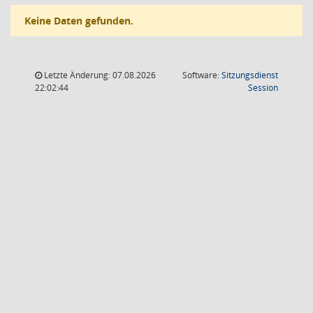
Keine Daten gefunden.
Letzte Änderung: 07.08.2026
Software:
Sitzungsdienst
(Wird in
22:02:44
Session