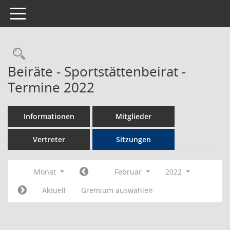
Toggle navigation
Rechercheauswahl
Beiräte - Sportstättenbeirat -
Termine 2022
Informationen
Mitglieder
Vertreter
Sitzungen
Monat
Februar
2022
Aktuell
Gremium auswählen