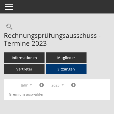
Toggle navigation
Rechercheauswahl
Rechnungsprüfungsausschuss -
Termine 2023
Informationen
Mitglieder
Vertreter
Sitzungen
Jahr
2023
Gremium auswählen