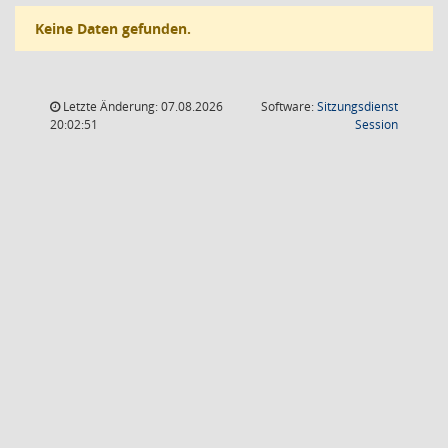
Keine Daten gefunden.
Letzte Änderung: 07.08.2026
Software:
Sitzungsdienst
(Wird in
20:02:51
Session