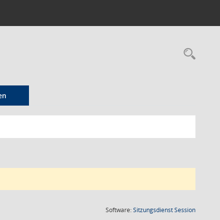
Rec
en
(Wird in
Software:
Sitzungsdienst
Session