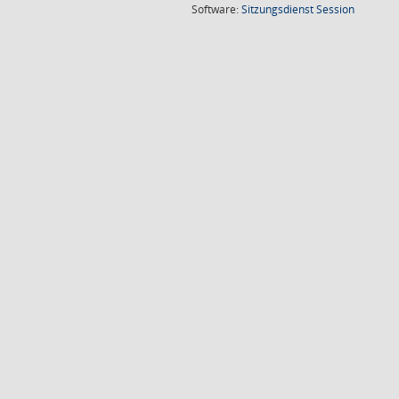
(Wird in
Software:
Sitzungsdienst
Session