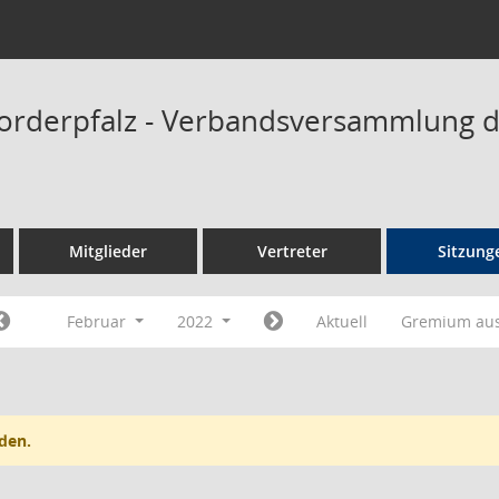
orderpfalz - Verbandsversammlung 
Mitglieder
Vertreter
Sitzung
Februar
2022
Aktuell
Gremium au
den.