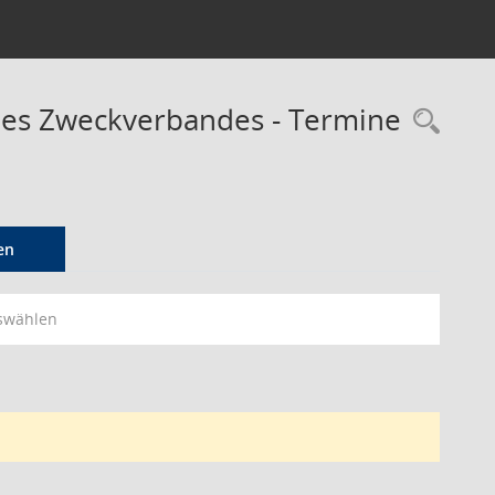
des Zweckverbandes - Termine
Rec
en
swählen