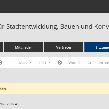
ür Stadtentwicklung, Bauen und Konv
Mitglieder
Vertreter
Sitzung
März
2021
Aktuell
Gremium au
den.
2026 20:02:46