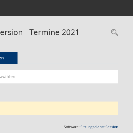
ersion - Termine 2021
Rec
en
swählen
(Wird in
Software:
Sitzungsdienst
Session