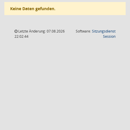
Keine Daten gefunden.
Letzte Änderung: 07.08.2026
Software:
Sitzungsdienst
(Wird in
22:02:44
Session