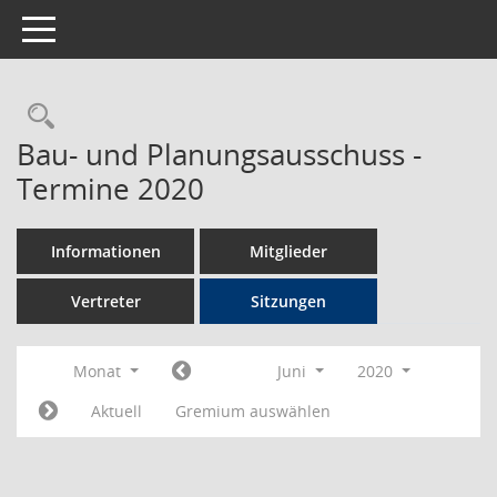
Toggle navigation
Rechercheauswahl
Bau- und Planungsausschuss -
Termine 2020
Informationen
Mitglieder
Vertreter
Sitzungen
Monat
Juni
2020
Aktuell
Gremium auswählen