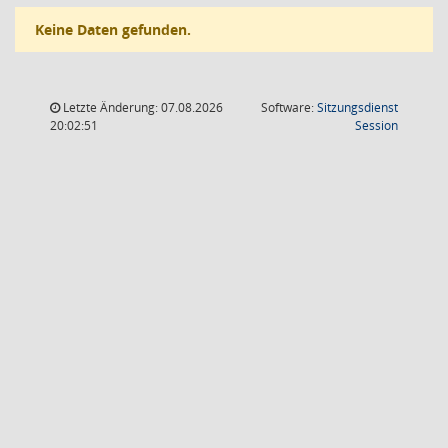
Keine Daten gefunden.
Letzte Änderung: 07.08.2026
Software:
Sitzungsdienst
(Wird in
20:02:51
Session