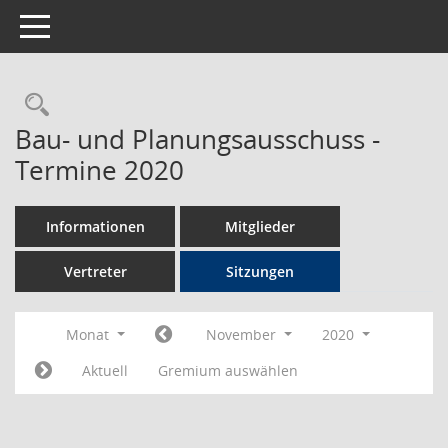
Toggle navigation
Rechercheauswahl
Bau- und Planungsausschuss -
Termine 2020
Informationen
Mitglieder
Vertreter
Sitzungen
Monat
November
2020
Aktuell
Gremium auswählen