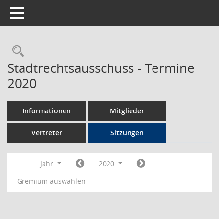
Toggle navigation
Rechercheauswahl
Stadtrechtsausschuss - Termine
2020
Informationen
Mitglieder
Vertreter
Sitzungen
Jahr
2020
Gremium auswählen