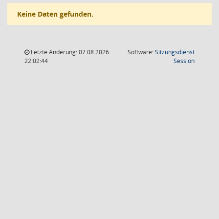
Keine Daten gefunden.
Letzte Änderung: 07.08.2026
Software:
Sitzungsdienst
(Wird in
22:02:44
Session