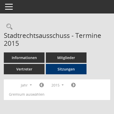
Toggle navigation
Rechercheauswahl
Stadtrechtsausschuss - Termine
2015
Informationen
Mitglieder
Vertreter
Sitzungen
Jahr
2015
Gremium auswählen