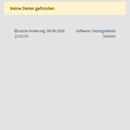
Keine Daten gefunden.
Letzte Änderung: 06.08.2026
Software:
Sitzungsdienst
(Wird in
22:02:52
Session