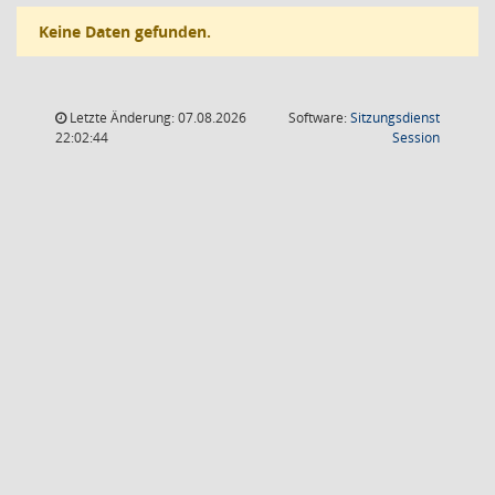
Keine Daten gefunden.
Letzte Änderung: 07.08.2026
Software:
Sitzungsdienst
(Wird in
22:02:44
Session