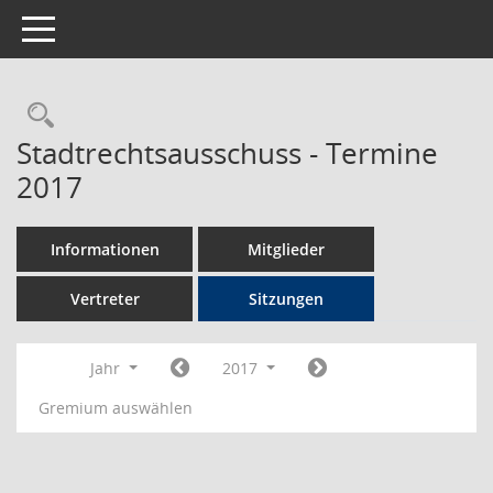
Toggle navigation
Rechercheauswahl
Stadtrechtsausschuss - Termine
2017
Informationen
Mitglieder
Vertreter
Sitzungen
Jahr
2017
Gremium auswählen