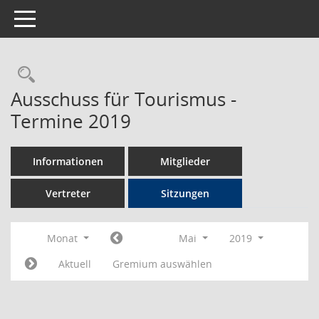
Toggle navigation
Rechercheauswahl
Ausschuss für Tourismus -
Termine 2019
Informationen
Mitglieder
Vertreter
Sitzungen
Monat
Mai
2019
Aktuell
Gremium auswählen