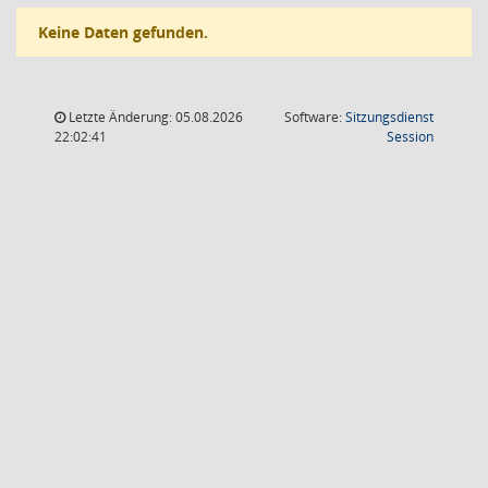
Keine Daten gefunden.
Letzte Änderung: 05.08.2026
Software:
Sitzungsdienst
(Wird in
22:02:41
Session