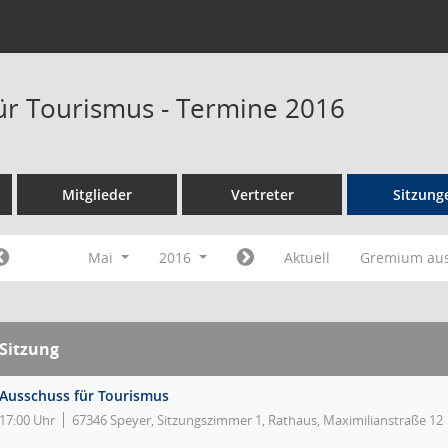
ür Tourismus - Termine 2016
Mitglieder
Vertreter
Sitzung
Mai
2016
Aktuell
Gremium au
Sitzung
Ausschuss für Tourismus
17:00 Uhr
67346 Speyer, Sitzungszimmer 1, Rathaus, Maximilianstraße 12