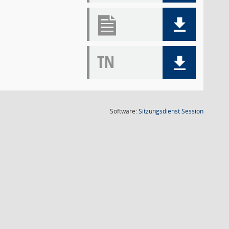
TN
(Wird in
Software:
Sitzungsdienst
Session