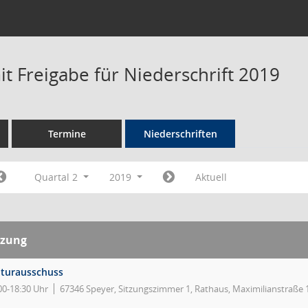
t Freigabe für Niederschrift 2019
Termine
Niederschriften
Quartal 2
2019
Aktuell
tzung
lturausschuss
00-18:30 Uhr
67346 Speyer, Sitzungszimmer 1, Rathaus, Maximilianstraße 