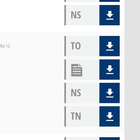
NS
TO
aße 12
NS
TN