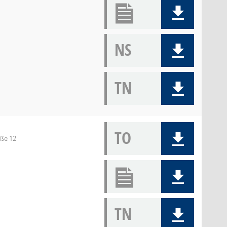
NS
TN
TO
aße 12
TN