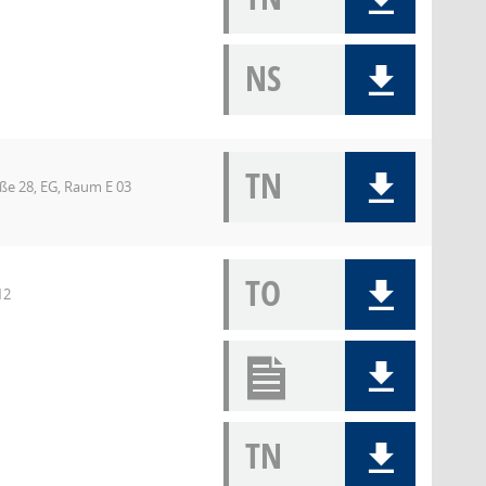
NS
TN
aße 28, EG, Raum E 03
TO
12
TN