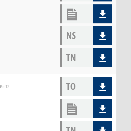
NS
TN
TO
aße 12
TN