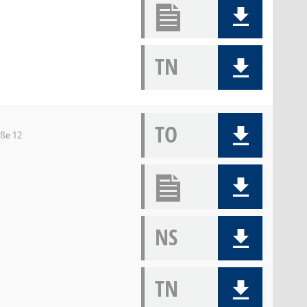
TN
TO
aße 12
NS
TN