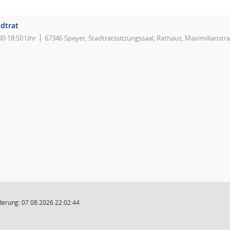
adtrat
00-18:50 Uhr
67346 Speyer, Stadtratssitzungssaal, Rathaus, Maximilianstr
derung: 07.08.2026 22:02:44