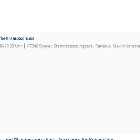
rkehrsausschuss
00-18:03 Uhr
67346 Speyer, Stadtratssitzungssaal, Rathaus, Maximilianstr
u- und Planungsausschuss, Ausschuss für Konversion