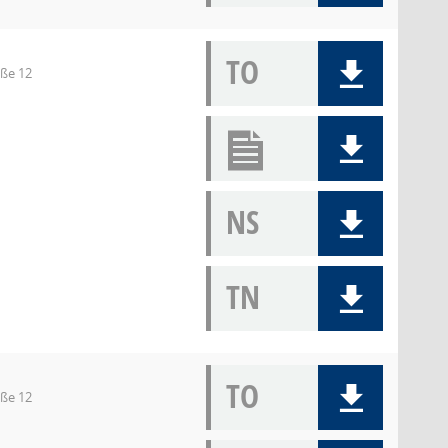
TO
aße 12
NS
TN
TO
aße 12