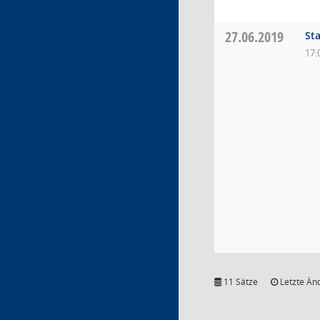
27.06.2019
St
17:
11 Sätze
Letzte Än