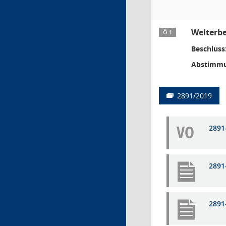
Welterb
Ö 1
Beschluss
Abstimmu
2891/2019
VO
2891
2891
2891