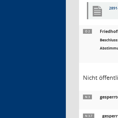
2891
Friedhof
Ö 2
Beschluss
Abstimmu
Nicht öffentl
gesperrt
N 3
gesperr
N 3.7