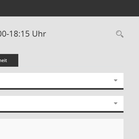
00-18:15 Uhr
Rec
eit