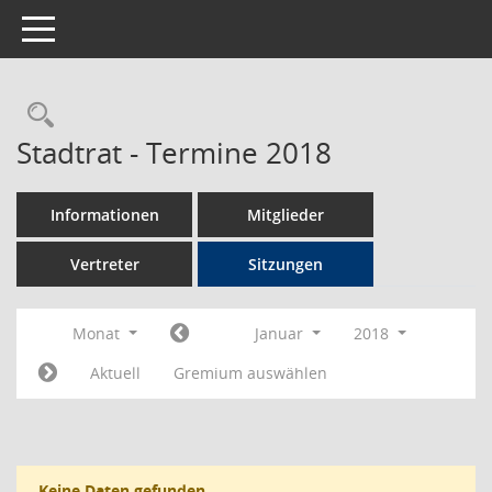
Toggle navigation
Rechercheauswahl
Stadtrat - Termine 2018
Informationen
Mitglieder
Vertreter
Sitzungen
Monat
Januar
2018
Aktuell
Gremium auswählen
Keine Daten gefunden.