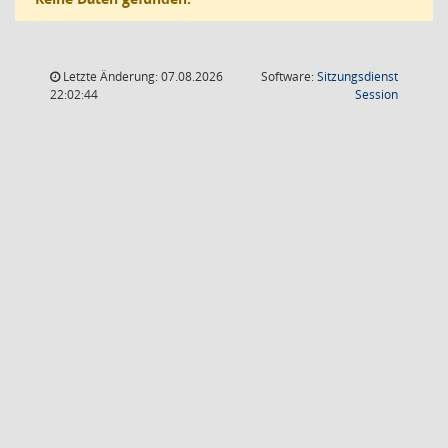
Letzte Änderung: 07.08.2026
Software:
Sitzungsdienst
(Wird in
22:02:44
Session