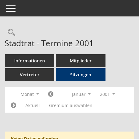
Toggle navigation
Rechercheauswahl
Stadtrat - Termine 2001
Informationen
Mitglieder
Vertreter
Sitzungen
Monat
Januar
2001
Aktuell
Gremium auswählen
Keine Daten gefunden.