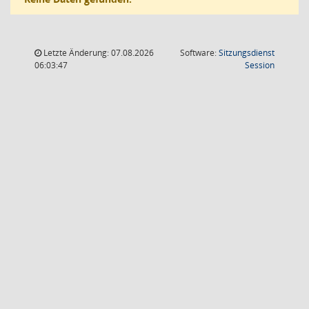
Letzte Änderung: 07.08.2026
Software:
Sitzungsdienst
(Wird in
06:03:47
Session