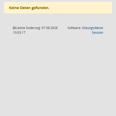
Keine Daten gefunden.
Letzte Änderung: 07.08.2026
Software:
Sitzungsdienst
(Wird in
10:03:17
Session