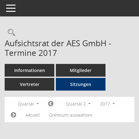
Toggle navigation
Rechercheauswahl
Aufsichtsrat der AES GmbH -
Termine 2017
Informationen
Mitglieder
Vertreter
Sitzungen
Quartal
Quartal 2
2017
Aktuell
Gremium auswählen