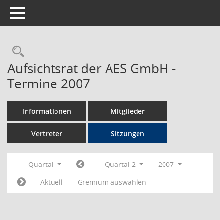
Toggle navigation
Rechercheauswahl
Aufsichtsrat der AES GmbH -
Termine 2007
Informationen
Mitglieder
Vertreter
Sitzungen
Quartal
Quartal 2
2007
Aktuell
Gremium auswählen