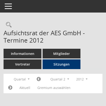
Toggle navigation
Rechercheauswahl
Aufsichtsrat der AES GmbH -
Termine 2012
Informationen
Mitglieder
Vertreter
Sitzungen
Quartal
Quartal 2
2012
Aktuell
Gremium auswählen