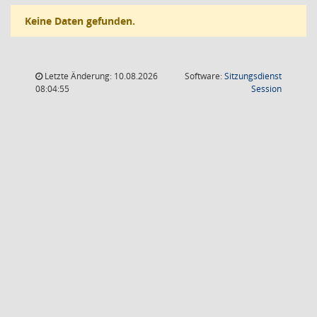
Keine Daten gefunden.
Letzte Änderung: 10.08.2026
Software:
Sitzungsdienst
(Wird in
08:04:55
Session