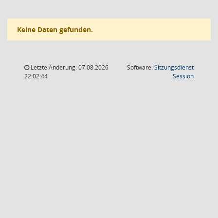
Keine Daten gefunden.
Letzte Änderung: 07.08.2026
Software:
Sitzungsdienst
(Wird in
22:02:44
Session