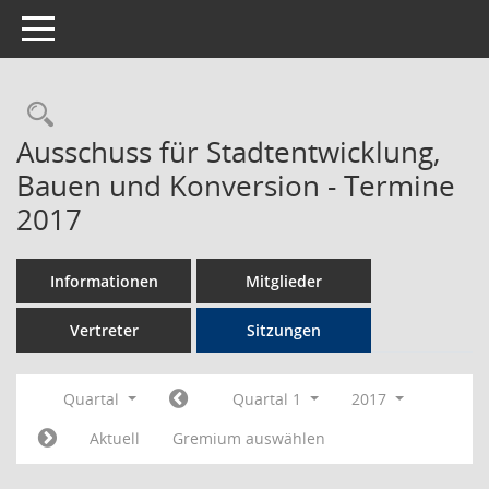
Toggle navigation
Rechercheauswahl
Ausschuss für Stadtentwicklung,
Bauen und Konversion - Termine
2017
Informationen
Mitglieder
Vertreter
Sitzungen
Quartal
Quartal 1
2017
Aktuell
Gremium auswählen