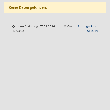
Keine Daten gefunden.
Letzte Änderung: 07.08.2026
Software:
Sitzungsdienst
(Wird in
12:03:08
Session