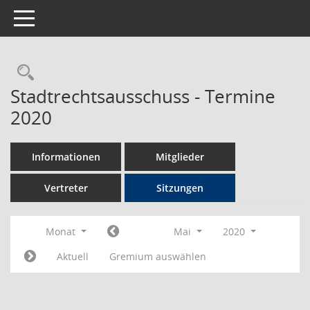
Toggle navigation
Rechercheauswahl
Stadtrechtsausschuss - Termine
2020
Informationen
Mitglieder
Vertreter
Sitzungen
Monat
Mai
2020
Aktuell
Gremium auswählen