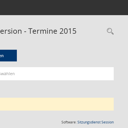
ersion - Termine 2015
Rec
en
swählen
(Wird in
Software:
Sitzungsdienst
Session