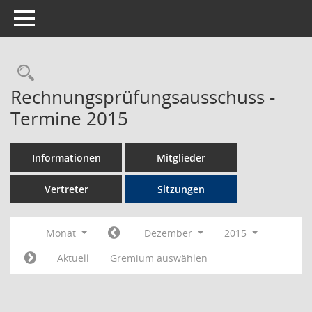
Toggle navigation
Rechercheauswahl
Rechnungsprüfungsausschuss -
Termine 2015
Informationen
Mitglieder
Vertreter
Sitzungen
Monat
Dezember
2015
Aktuell
Gremium auswählen