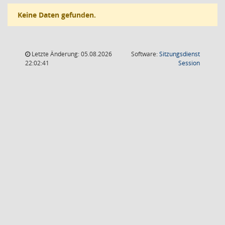
Keine Daten gefunden.
Letzte Änderung: 05.08.2026
Software:
Sitzungsdienst
(Wird in
22:02:41
Session