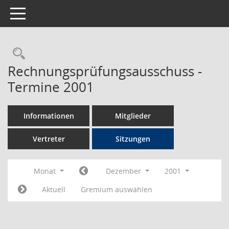
Toggle navigation
Rechercheauswahl
Rechnungsprüfungsausschuss -
Termine 2001
Informationen
Mitglieder
Vertreter
Sitzungen
Monat
Dezember
2001
Aktuell
Gremium auswählen