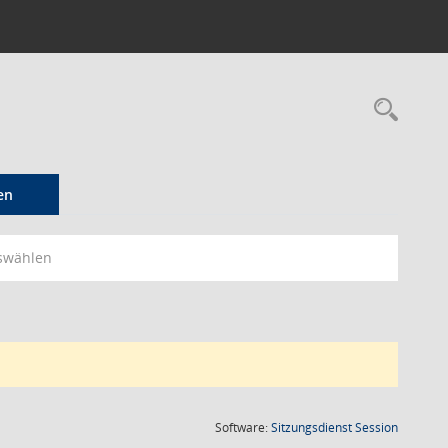
Rec
en
swählen
(Wird in
Software:
Sitzungsdienst
Session