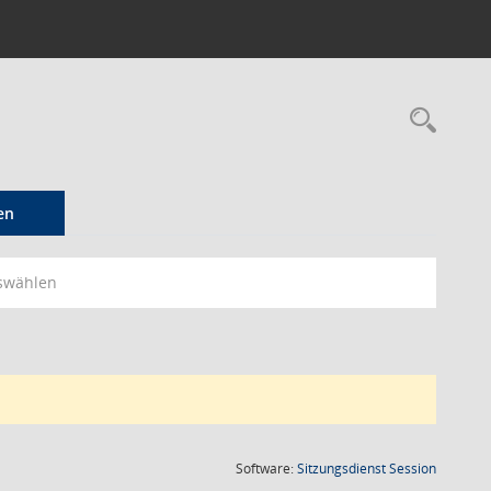
Rec
en
swählen
(Wird in
Software:
Sitzungsdienst
Session