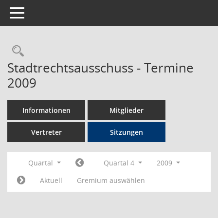
Toggle navigation
Rechercheauswahl
Stadtrechtsausschuss - Termine
2009
Informationen
Mitglieder
Vertreter
Sitzungen
Quartal
Quartal 4
2009
Aktuell
Gremium auswählen