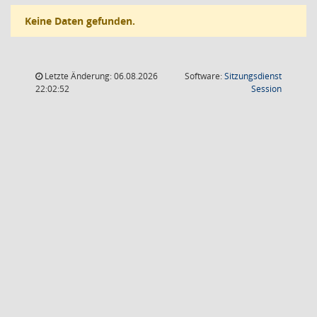
Keine Daten gefunden.
Letzte Änderung: 06.08.2026
Software:
Sitzungsdienst
(Wird in
22:02:52
Session