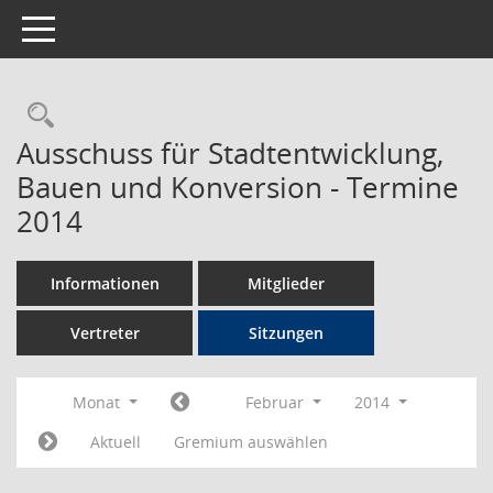
Toggle navigation
Rechercheauswahl
Ausschuss für Stadtentwicklung,
Bauen und Konversion - Termine
2014
Informationen
Mitglieder
Vertreter
Sitzungen
Monat
Februar
2014
Aktuell
Gremium auswählen