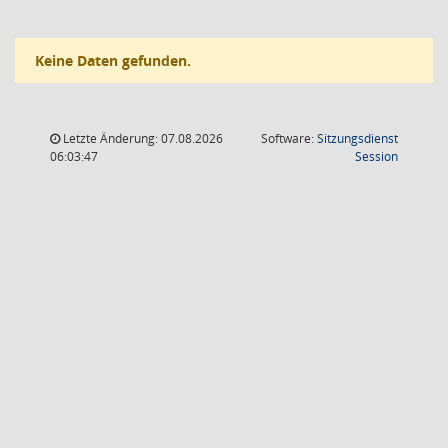
Keine Daten gefunden.
Letzte Änderung: 07.08.2026
Software:
Sitzungsdienst
(Wird in
06:03:47
Session