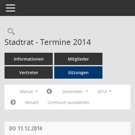
Toggle navigation
Rechercheauswahl
Stadtrat - Termine 2014
Informationen
Mitglieder
Vertreter
Sitzungen
Monat
Dezember
2014
Aktuell
Gremium auswählen
DO
11.12.2014