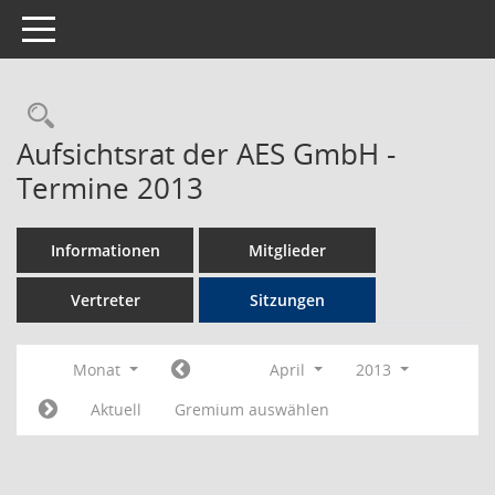
Toggle navigation
Rechercheauswahl
Aufsichtsrat der AES GmbH -
Termine 2013
Informationen
Mitglieder
Vertreter
Sitzungen
Monat
April
2013
Aktuell
Gremium auswählen