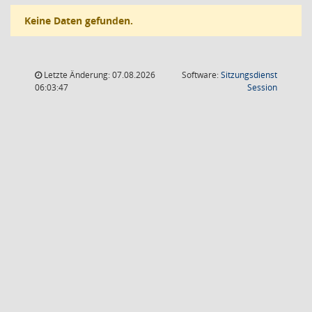
Keine Daten gefunden.
Letzte Änderung: 07.08.2026
Software:
Sitzungsdienst
(Wird in
06:03:47
Session